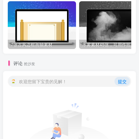
7张古风边框画轴素材
评论
抢沙发
欢迎您留下宝贵的见解！
提交