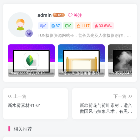
admin
关注
0
87
0
1117
33.6W+
FUN摄影资源网站长，善长风光及人像摄影创作，资深摄影培训班开课经验，港深珠奥摄影联盟会员，头条与百家号摄影领域优质专栏创作者。5年线下摄影培训班实战授课经验。
snapseed官方2019新版下载地址
7张古风边框画轴素材
上一篇
下一篇
新水雾素材41-61
新款荷花与荷叶素材，适合
做国风与抽象艺术，有黑白
背景区分
相关推荐