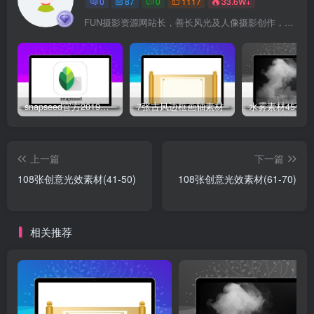
0
87
0
1117
33.6W+
FUN摄影资源网站长，善长风光及人像摄影创作，资深摄影培训班开课经验，港深珠奥摄影联盟会员，头条与百家号摄影领域优质专栏创作者。5年线下摄影培训班实战授课经验。
snapseed官方2019新版下载地址
7张古风边框画轴素材
上一篇
下一篇
108张创意光效素材(41-50)
108张创意光效素材(61-70)
相关推荐