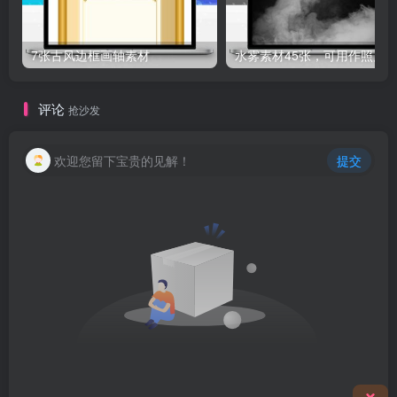
7张古风边框画轴素材
评论
抢沙发
欢迎您留下宝贵的见解！
提交