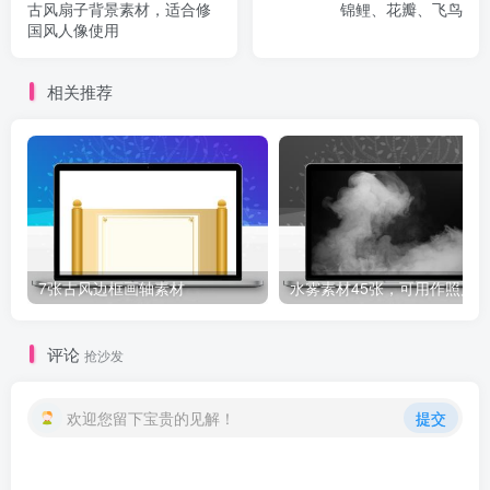
古风扇子背景素材，适合修
锦鲤、花瓣、飞鸟
国风人像使用
相关推荐
7张古风边框画轴素材
评论
抢沙发
欢迎您留下宝贵的见解！
提交