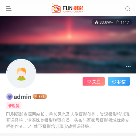
33.6W+
1117
关注
私信
admin
管理员
FUN摄影资源网站长，善长风光及人像摄影创作，资深摄影培训班
开课经验，港深珠奥摄影联盟会员，头条与百家号摄影领域优质专
栏创作者。5年线下摄影培训班实战授课经验。