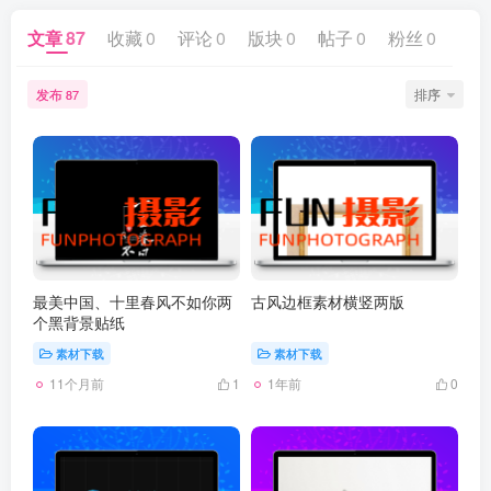
文章
87
收藏
0
评论
0
版块
0
帖子
0
粉丝
0
发布
排序
87
最美中国、十里春风不如你两
古风边框素材横竖两版
个黑背景贴纸
素材下载
素材下载
11个月前
1年前
1
0