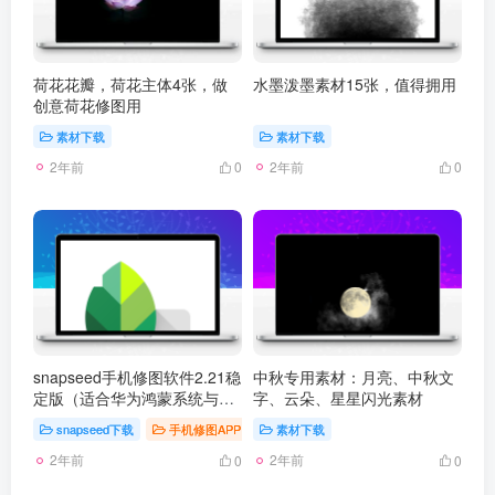
荷花花瓣，荷花主体4张，做
水墨泼墨素材15张，值得拥用
创意荷花修图用
素材下载
素材下载
2年前
2年前
0
0
snapseed手机修图软件2.21稳
中秋专用素材：月亮、中秋文
定版（适合华为鸿蒙系统与安
字、云朵、星星闪光素材
卓手机）站长亲测
snapseed下载
手机修图APP
# snapseed
素材下载
2年前
2年前
0
0