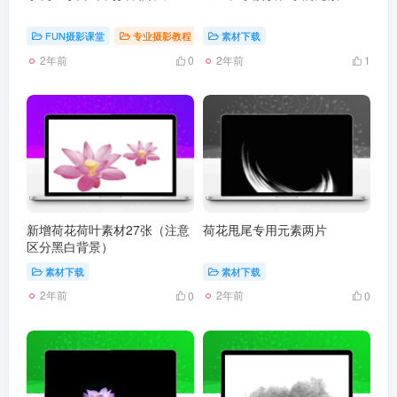
FUN摄影课堂
专业摄影教程
手机摄影教程
素材下载
2年前
2年前
0
1
新增荷花荷叶素材27张（注意
荷花甩尾专用元素两片
区分黑白背景）
素材下载
素材下载
2年前
2年前
0
0